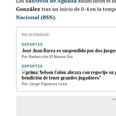
Los
Santeros de Aguada
anunciaron el lu
González
tras un inicio de 0-4 en la tem
Nacional (BSN)
.
RELACIONADAS
DEPORTES
José Juan Barea es suspendido por dos juegos 
Por
Redacción El Nuevo Día
DEPORTES
Nelson Colón abraza con regocijo su g
bendición de tener grandes jugadores”
Por
Jorge Figueroa Loza
PU