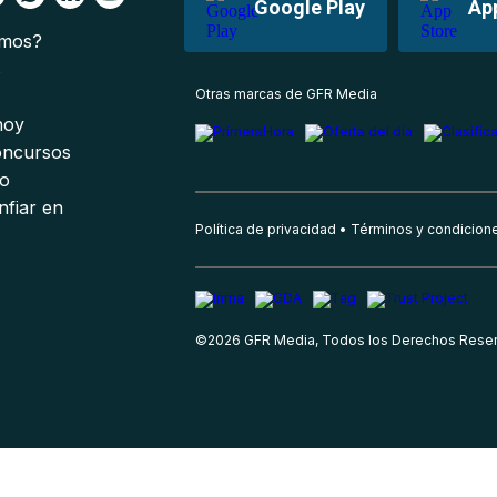
Google Play
Ap
omos?
s
Otras marcas de GFR Media
 hoy
oncursos
io
nfiar en
Política de privacidad
Términos y condicion
©
2026
GFR Media, Todos los Derechos Rese