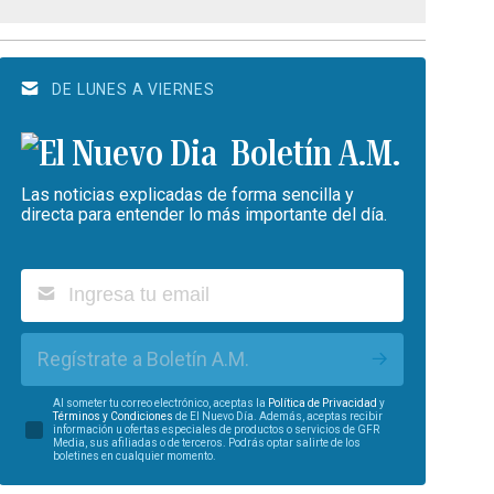
DE LUNES A VIERNES
Boletín A.M.
Las noticias explicadas de forma sencilla y
directa para entender lo más importante del día.
Regístrate a Boletín A.M.
Al someter tu correo electrónico, aceptas la
Política de Privacidad
y
Términos y Condiciones
de El Nuevo Día. Además, aceptas recibir
información u ofertas especiales de productos o servicios de GFR
Media, sus afiliadas o de terceros. Podrás optar salirte de los
boletines en cualquier momento.