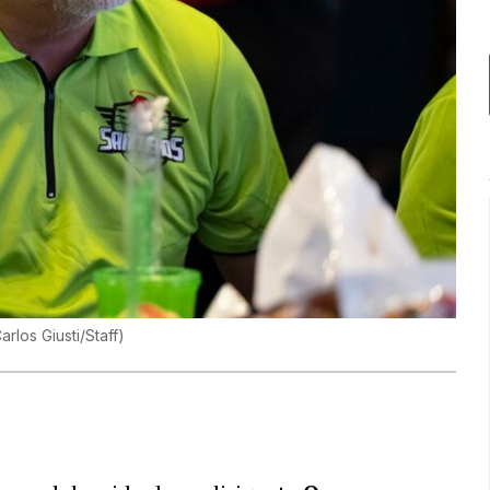
arlos Giusti/Staff
)