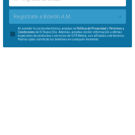
Regístrate a Boletín A.M.
Al someter tu correo electrónico, aceptas la
Política de Privacidad
y
Términos y
Condiciones
de El Nuevo Día. Además, aceptas recibir información u ofertas
especiales de productos o servicios de GFR Media, sus afiliadas o de terceros.
Podrás optar salirte de los boletines en cualquier momento.