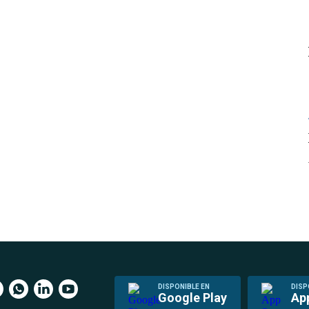
DISPONIBLE EN
DISP
Google Play
Ap