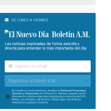
DE LUNES A VIERNES
Boletín A.M.
Las noticias explicadas de forma sencilla y
directa para entender lo más importante del día.
Regístrate a Boletín A.M.
Al someter tu correo electrónico, aceptas la
Política de Privacidad
y
Términos y Condiciones
de El Nuevo Día. Además, aceptas recibir
información u ofertas especiales de productos o servicios de GFR
Media, sus afiliadas o de terceros. Podrás optar salirte de los
boletines en cualquier momento.