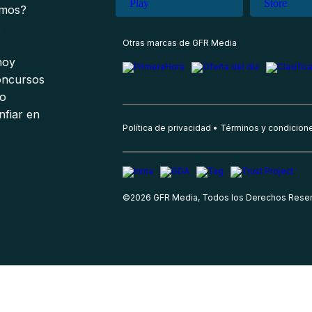
omos?
s
Otras marcas de GFR Media
 hoy
oncursos
io
nfiar en
Política de privacidad
Términos y condicion
©
2026
GFR Media, Todos los Derechos Rese