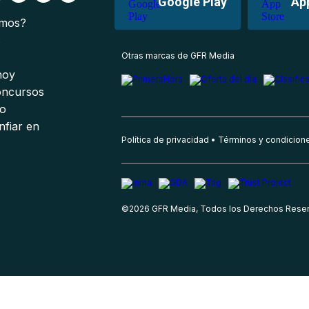
Google Play
Ap
omos?
s
Otras marcas de GFR Media
 hoy
oncursos
io
nfiar en
Política de privacidad
Términos y condicion
©
2026
GFR Media, Todos los Derechos Rese