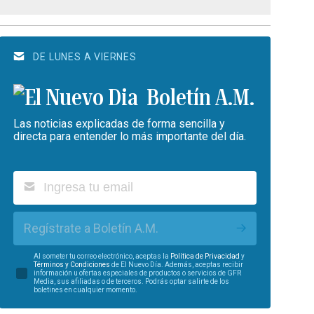
DE LUNES A VIERNES
Boletín A.M.
Las noticias explicadas de forma sencilla y
directa para entender lo más importante del día.
Regístrate a Boletín A.M.
Al someter tu correo electrónico, aceptas la
Política de Privacidad
y
Términos y Condiciones
de El Nuevo Día. Además, aceptas recibir
información u ofertas especiales de productos o servicios de GFR
Media, sus afiliadas o de terceros. Podrás optar salirte de los
boletines en cualquier momento.