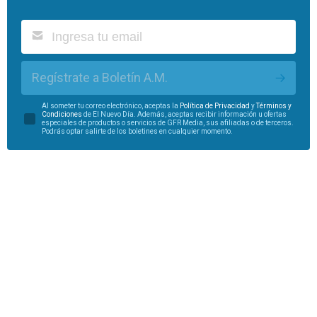
Regístrate a Boletín A.M.
Al someter tu correo electrónico, aceptas la
Política de Privacidad
y
Términos y
Condiciones
de El Nuevo Día. Además, aceptas recibir información u ofertas
especiales de productos o servicios de GFR Media, sus afiliadas o de terceros.
Podrás optar salirte de los boletines en cualquier momento.