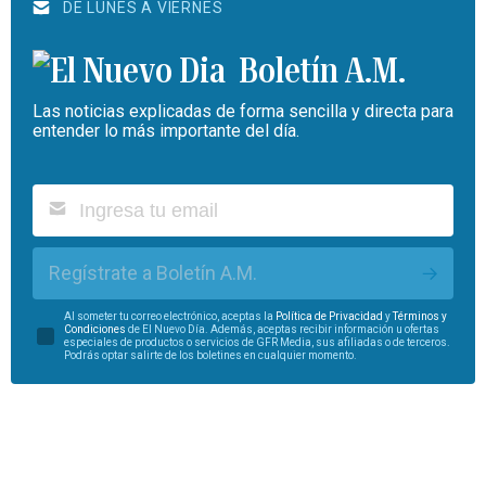
DE LUNES A VIERNES
Boletín A.M.
Las noticias explicadas de forma sencilla y directa para
entender lo más importante del día.
Regístrate a Boletín A.M.
Al someter tu correo electrónico, aceptas la
Política de Privacidad
y
Términos y
Condiciones
de El Nuevo Día. Además, aceptas recibir información u ofertas
especiales de productos o servicios de GFR Media, sus afiliadas o de terceros.
Podrás optar salirte de los boletines en cualquier momento.