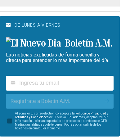
DE LUNES A VIERNES
Boletín A.M.
Las noticias explicadas de forma sencilla y
directa para entender lo más importante del día.
Regístrate a Boletín A.M.
Al someter tu correo electrónico, aceptas la
Política de Privacidad
y
Términos y Condiciones
de El Nuevo Día. Además, aceptas recibir
información u ofertas especiales de productos o servicios de GFR
Media, sus afiliadas o de terceros. Podrás optar salirte de los
boletines en cualquier momento.