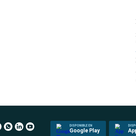
DISPONIBLE EN
DISP
Google Play
Ap