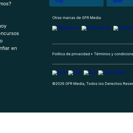
omos?
s
Otras marcas de GFR Media
 hoy
oncursos
io
nfiar en
Política de privacidad
Términos y condicion
©
2026
GFR Media, Todos los Derechos Rese