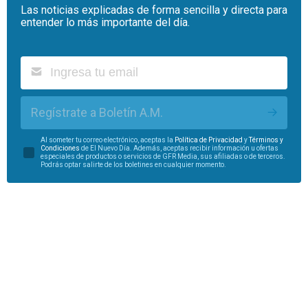
Las noticias explicadas de forma sencilla y directa para
entender lo más importante del día.
Regístrate a Boletín A.M.
Al someter tu correo electrónico, aceptas la
Política de Privacidad
y
Términos y
Condiciones
de El Nuevo Día. Además, aceptas recibir información u ofertas
especiales de productos o servicios de GFR Media, sus afiliadas o de terceros.
Podrás optar salirte de los boletines en cualquier momento.