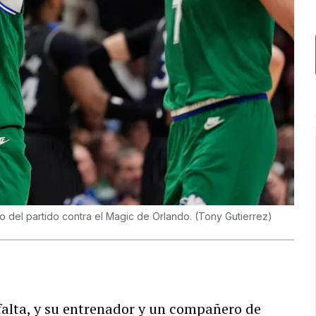
o del partido contra el Magic de Orlando.
(
Tony Gutierrez
)
falta, y su entrenador y un compañero de