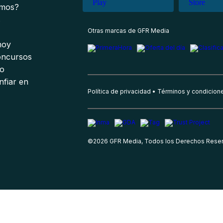
omos?
s
Otras marcas de GFR Media
 hoy
oncursos
io
nfiar en
Política de privacidad
Términos y condicion
©
2026
GFR Media, Todos los Derechos Rese