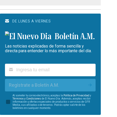
DE LUNES A VIERNES
Boletín A.M.
Las noticias explicadas de forma sencilla y
directa para entender lo más importante del día.
Regístrate a Boletín A.M.
Al someter tu correo electrónico, aceptas la
Política de Privacidad
y
Términos y Condiciones
de El Nuevo Día. Además, aceptas recibir
información u ofertas especiales de productos o servicios de GFR
Media, sus afiliadas o de terceros. Podrás optar salirte de los
boletines en cualquier momento.