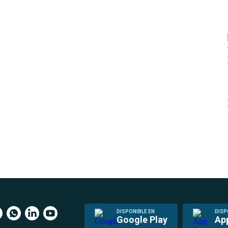
DISPONIBLE EN
DISP
Google Play
Ap