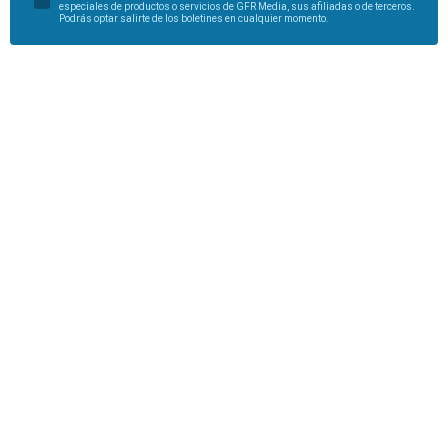
especiales de productos o servicios de GFR Media, sus afiliadas o de terceros.
Podrás optar salirte de los boletines en cualquier momento.