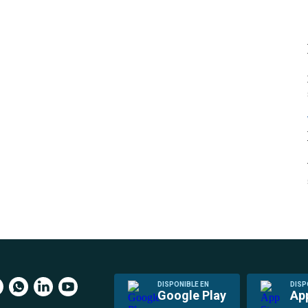
DISPONIBLE EN
DISP
Google Play
Ap