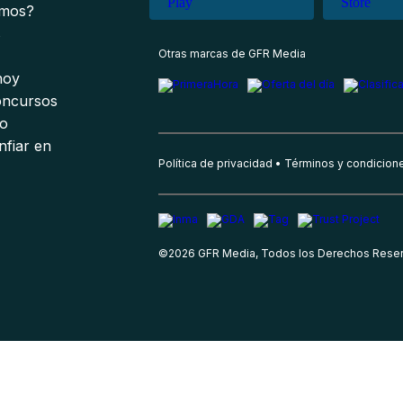
omos?
s
Otras marcas de GFR Media
 hoy
oncursos
io
nfiar en
Política de privacidad
Términos y condicion
©
2026
GFR Media, Todos los Derechos Rese