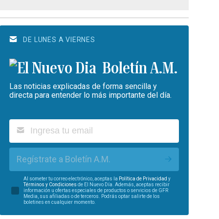
DE LUNES A VIERNES
Boletín A.M.
Las noticias explicadas de forma sencilla y
directa para entender lo más importante del día.
Regístrate a Boletín A.M.
Al someter tu correo electrónico, aceptas la
Política de Privacidad
y
Términos y Condiciones
de El Nuevo Día. Además, aceptas recibir
información u ofertas especiales de productos o servicios de GFR
Media, sus afiliadas o de terceros. Podrás optar salirte de los
boletines en cualquier momento.