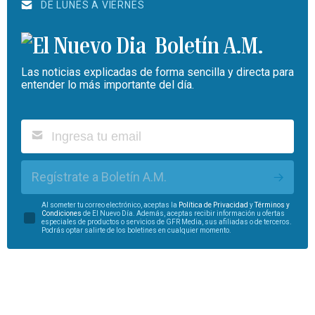
DE LUNES A VIERNES
Boletín A.M.
Las noticias explicadas de forma sencilla y directa para
entender lo más importante del día.
Regístrate a Boletín A.M.
Al someter tu correo electrónico, aceptas la
Política de Privacidad
y
Términos y
Condiciones
de El Nuevo Día. Además, aceptas recibir información u ofertas
especiales de productos o servicios de GFR Media, sus afiliadas o de terceros.
Podrás optar salirte de los boletines en cualquier momento.