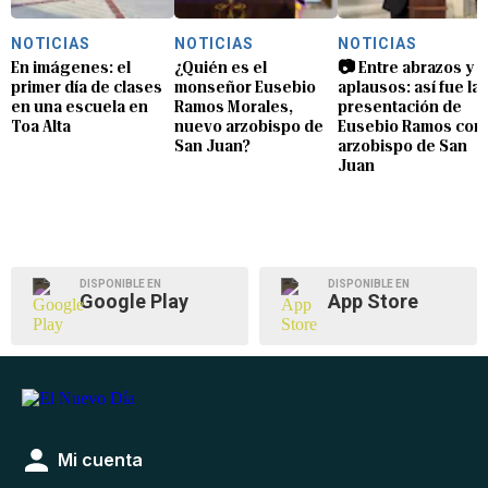
NOTICIAS
NOTICIAS
NOTICIAS
En imágenes: el
¿Quién es el
📷 Entre abrazos y
primer día de clases
monseñor Eusebio
aplausos: así fue la
en una escuela en
Ramos Morales,
presentación de
Toa Alta
nuevo arzobispo de
Eusebio Ramos com
San Juan?
arzobispo de San
Juan
DISPONIBLE EN
DISPONIBLE EN
Google Play
App Store
Mi cuenta