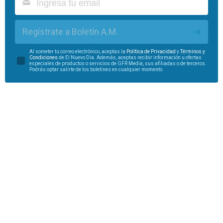
Regístrate a Boletín A.M.
Al someter tu correo electrónico, aceptas la
Política de Privacidad
y
Términos y
Condiciones
de El Nuevo Día. Además, aceptas recibir información u ofertas
especiales de productos o servicios de GFR Media, sus afiliadas o de terceros.
Podrás optar salirte de los boletines en cualquier momento.