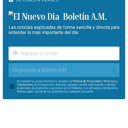
DE LUNES A VIERNES
Boletín A.M.
Las noticias explicadas de forma sencilla y directa para
entender lo más importante del día.
Regístrate a Boletín A.M.
Al someter tu correo electrónico, aceptas la
Política de Privacidad
y
Términos y
Condiciones
de El Nuevo Día. Además, aceptas recibir información u ofertas
especiales de productos o servicios de GFR Media, sus afiliadas o de terceros.
Podrás optar salirte de los boletines en cualquier momento.