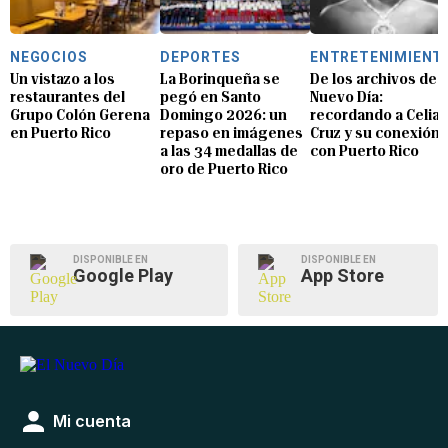
NEGOCIOS
DEPORTES
ENTRETENIMIENT
Un vistazo a los
La Borinqueña se
De los archivos de E
restaurantes del
pegó en Santo
Nuevo Día:
Grupo Colón Gerena
Domingo 2026: un
recordando a Celia
en Puerto Rico
repaso en imágenes
Cruz y su conexión
a las 34 medallas de
con Puerto Rico
oro de Puerto Rico
DISPONIBLE EN
DISPONIBLE EN
Google Play
App Store
Mi cuenta