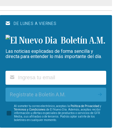
DE LUNES A VIERNES
Boletín A.M.
Las noticias explicadas de forma sencilla y
directa para entender lo más importante del día.
Regístrate a Boletín A.M.
Al someter tu correo electrónico, aceptas la
Política de Privacidad
y
Términos y Condiciones
de El Nuevo Día. Además, aceptas recibir
información u ofertas especiales de productos o servicios de GFR
Media, sus afiliadas o de terceros. Podrás optar salirte de los
boletines en cualquier momento.