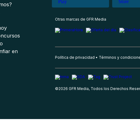
omos?
s
Otras marcas de GFR Media
 hoy
oncursos
io
nfiar en
Política de privacidad
Términos y condicion
©
2026
GFR Media, Todos los Derechos Rese