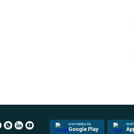
DISPONIBLE EN
DISP
Google Play
Ap