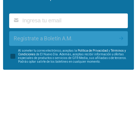
Regístrate a Boletín A.M.
Al someter tu correo electrónico, aceptas la
Política de Privacidad
y
Términos y
Condiciones
de El Nuevo Día. Además, aceptas recibir información u ofertas
especiales de productos o servicios de GFR Media, sus afiliadas o de terceros.
Podrás optar salirte de los boletines en cualquier momento.