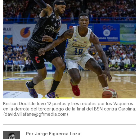
Kristian Doolittle tuvo 12 puntos y tres rebotes por los Vaqueros
en la derrota del tercer juego de la final del BSN contra Carolina.
(
david.villafane@gfrmedia.com
)
Por
Jorge Figueroa Loza