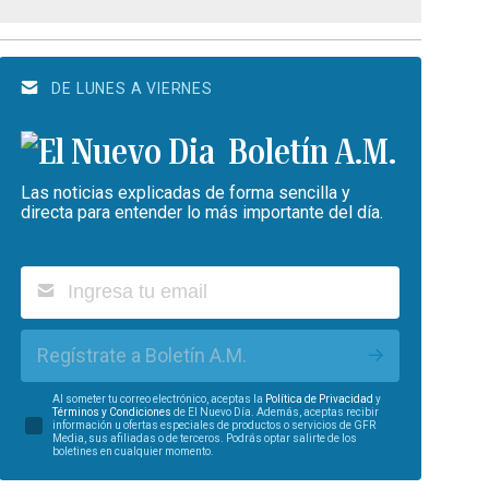
DE LUNES A VIERNES
Boletín A.M.
Las noticias explicadas de forma sencilla y
directa para entender lo más importante del día.
Regístrate a Boletín A.M.
Al someter tu correo electrónico, aceptas la
Política de Privacidad
y
Términos y Condiciones
de El Nuevo Día. Además, aceptas recibir
información u ofertas especiales de productos o servicios de GFR
Media, sus afiliadas o de terceros. Podrás optar salirte de los
boletines en cualquier momento.