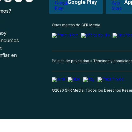
Google Play
Ap
omos?
s
Otras marcas de GFR Media
 hoy
oncursos
io
nfiar en
Política de privacidad
Términos y condicion
©
2026
GFR Media, Todos los Derechos Rese