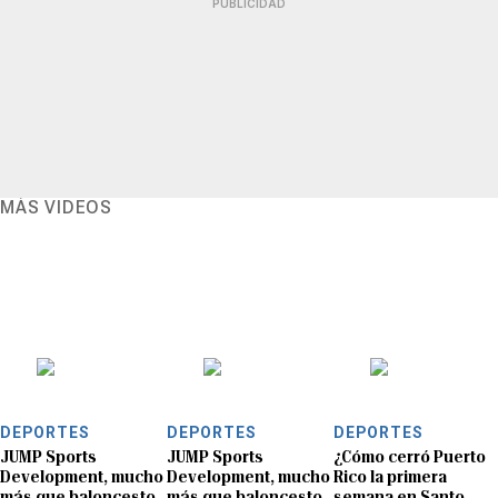
PUBLICIDAD
MÁS VIDEOS
DEPORTES
DEPORTES
DEPORTES
JUMP Sports
JUMP Sports
¿Cómo cerró Puerto
Development, mucho
Development, mucho
Rico la primera
más que baloncesto
más que baloncesto
semana en Santo