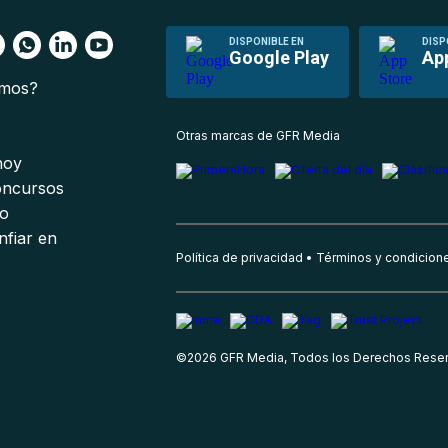
DISPONIBLE EN
DISP
Google Play
Ap
omos?
s
Otras marcas de GFR Media
 hoy
oncursos
io
nfiar en
Política de privacidad
Términos y condicion
©
2026
GFR Media, Todos los Derechos Rese