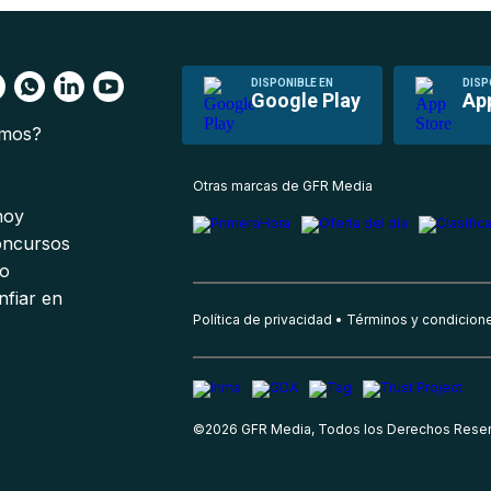
DISPONIBLE EN
DISP
Google Play
Ap
omos?
s
Otras marcas de GFR Media
 hoy
oncursos
io
nfiar en
Política de privacidad
Términos y condicion
©
2026
GFR Media, Todos los Derechos Rese