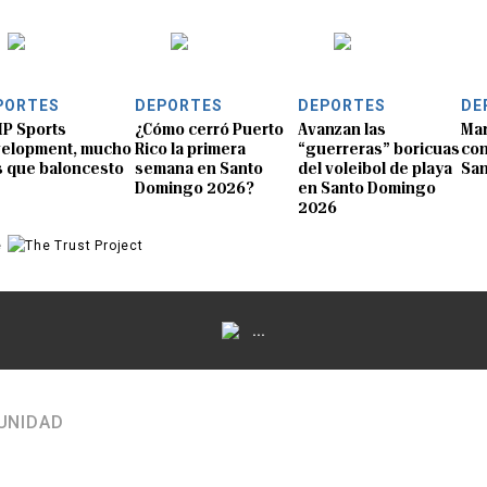
PORTES
DEPORTES
DEPORTES
DE
P Sports
¿Cómo cerró Puerto
Avanzan las
Mar
elopment, mucho
Rico la primera
“guerreras” boricuas
con
 que baloncesto
semana en Santo
del voleibol de playa
Sa
Domingo 2026?
en Santo Domingo
2026
e
...
UNIDAD