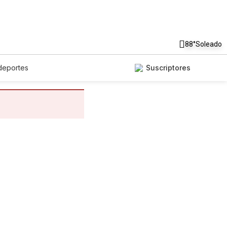
88°
Soleado
deportes
Suscriptores