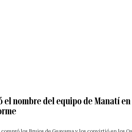
 el nombre del equipo de Manatí en 
orme
 compró los Brujos de Guayama y los convirtió en los O