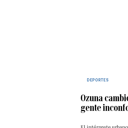
DEPORTES
Ozuna cambió
gente inconf
El intérprete urbano