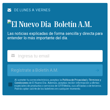
DE LUNES A VIERNES
Boletín A.M.
Las noticias explicadas de forma sencilla y directa para
entender lo más importante del día.
Regístrate a Boletín A.M.
Al someter tu correo electrónico, aceptas la
Política de Privacidad
y
Términos y
Condiciones
de El Nuevo Día. Además, aceptas recibir información u ofertas
especiales de productos o servicios de GFR Media, sus afiliadas o de terceros.
Podrás optar salirte de los boletines en cualquier momento.