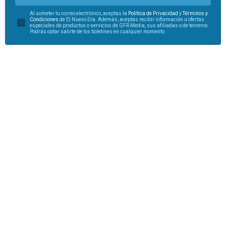
Al someter tu correo electrónico, aceptas la
Política de Privacidad
y
Términos y
Condiciones
de El Nuevo Día. Además, aceptas recibir información u ofertas
especiales de productos o servicios de GFR Media, sus afiliadas o de terceros.
Podrás optar salirte de los boletines en cualquier momento.