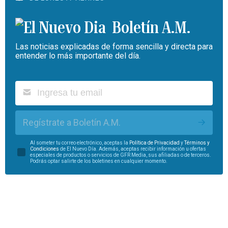
Boletín A.M.
Las noticias explicadas de forma sencilla y directa para
entender lo más importante del día.
Regístrate a Boletín A.M.
Al someter tu correo electrónico, aceptas la
Política de Privacidad
y
Términos y
Condiciones
de El Nuevo Día. Además, aceptas recibir información u ofertas
especiales de productos o servicios de GFR Media, sus afiliadas o de terceros.
Podrás optar salirte de los boletines en cualquier momento.