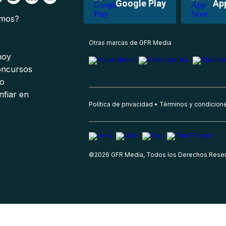
Google Play
Ap
omos?
s
Otras marcas de GFR Media
 hoy
oncursos
io
nfiar en
Política de privacidad
Términos y condicion
©
2026
GFR Media, Todos los Derechos Rese