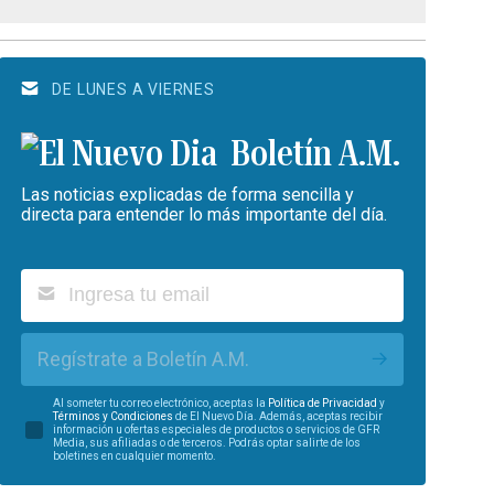
DE LUNES A VIERNES
Boletín A.M.
Las noticias explicadas de forma sencilla y
directa para entender lo más importante del día.
Regístrate a Boletín A.M.
Al someter tu correo electrónico, aceptas la
Política de Privacidad
y
Términos y Condiciones
de El Nuevo Día. Además, aceptas recibir
información u ofertas especiales de productos o servicios de GFR
Media, sus afiliadas o de terceros. Podrás optar salirte de los
boletines en cualquier momento.