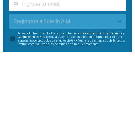
Regístrate a Boletín A.M.
Al someter tu correo electrónico, aceptas la
Política de Privacidad
y
Términos y
Condiciones
de El Nuevo Día. Además, aceptas recibir información u ofertas
especiales de productos o servicios de GFR Media, sus afiliadas o de terceros.
Podrás optar salirte de los boletines en cualquier momento.