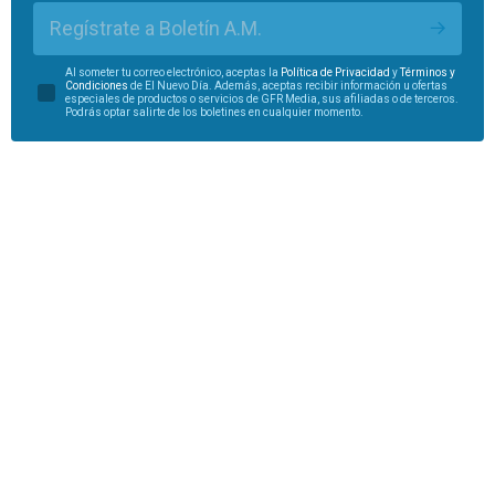
Regístrate a Boletín A.M.
Al someter tu correo electrónico, aceptas la
Política de Privacidad
y
Términos y
Condiciones
de El Nuevo Día. Además, aceptas recibir información u ofertas
especiales de productos o servicios de GFR Media, sus afiliadas o de terceros.
Podrás optar salirte de los boletines en cualquier momento.