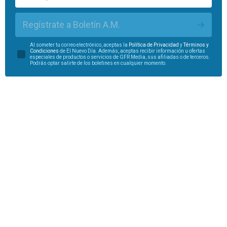
Regístrate a Boletín A.M.
Al someter tu correo electrónico, aceptas la
Política de Privacidad
y
Términos y
Condiciones
de El Nuevo Día. Además, aceptas recibir información u ofertas
especiales de productos o servicios de GFR Media, sus afiliadas o de terceros.
Podrás optar salirte de los boletines en cualquier momento.