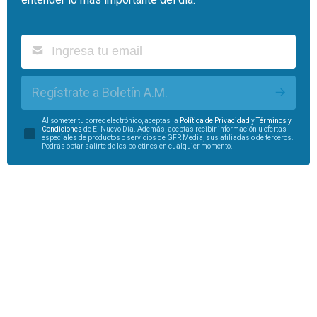
Regístrate a Boletín A.M.
Al someter tu correo electrónico, aceptas la
Política de Privacidad
y
Términos y
Condiciones
de El Nuevo Día. Además, aceptas recibir información u ofertas
especiales de productos o servicios de GFR Media, sus afiliadas o de terceros.
Podrás optar salirte de los boletines en cualquier momento.