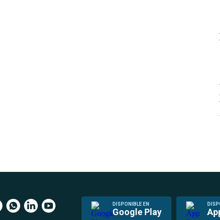
DISPONIBLE EN
DISP
Google Play
Ap