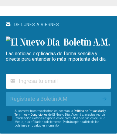
DE LUNES A VIERNES
Boletín A.M.
Las noticias explicadas de forma sencilla y
directa para entender lo más importante del día.
Regístrate a Boletín A.M.
Al someter tu correo electrónico, aceptas la
Política de Privacidad
y
Términos y Condiciones
de El Nuevo Día. Además, aceptas recibir
información u ofertas especiales de productos o servicios de GFR
Media, sus afiliadas o de terceros. Podrás optar salirte de los
boletines en cualquier momento.