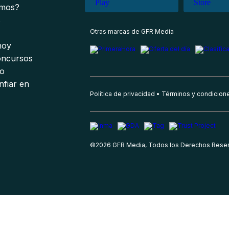
omos?
s
Otras marcas de GFR Media
 hoy
oncursos
io
nfiar en
Política de privacidad
Términos y condicion
©
2026
GFR Media, Todos los Derechos Rese