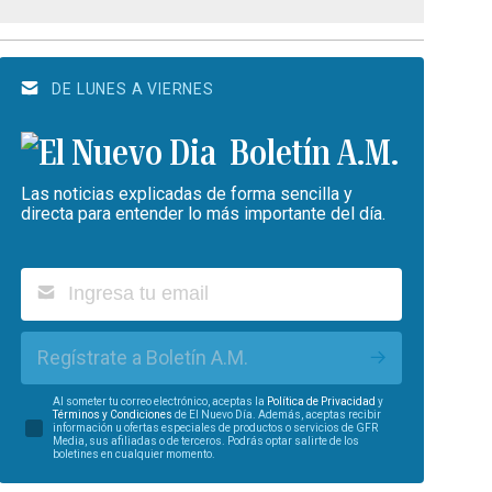
DE LUNES A VIERNES
Boletín A.M.
Las noticias explicadas de forma sencilla y
directa para entender lo más importante del día.
Regístrate a Boletín A.M.
Al someter tu correo electrónico, aceptas la
Política de Privacidad
y
Términos y Condiciones
de El Nuevo Día. Además, aceptas recibir
información u ofertas especiales de productos o servicios de GFR
Media, sus afiliadas o de terceros. Podrás optar salirte de los
boletines en cualquier momento.