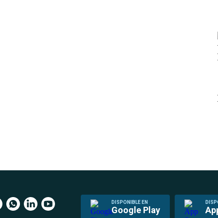
DISPONIBLE EN
DISP
Google Play
Ap