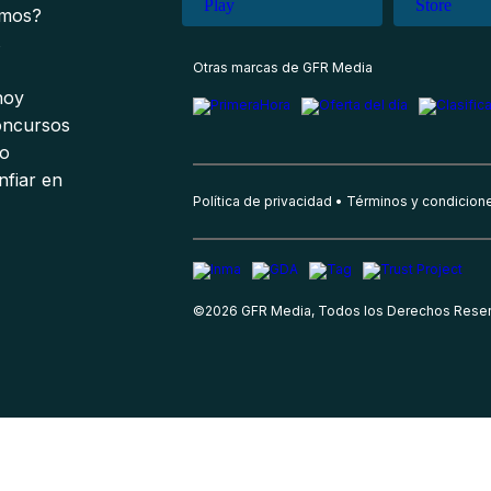
omos?
s
Otras marcas de GFR Media
 hoy
oncursos
io
nfiar en
Política de privacidad
Términos y condicion
©
2026
GFR Media, Todos los Derechos Rese