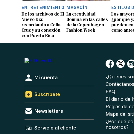
ENTRETENIMIENTO
MAGACÍN
ESTILOS D
De los archivos de El
La creatividad
Los mayore
Nuevo Día:
domina en las calles
¿por qué y
recordando a Celia
de la Copenhagen
pueden co
Cruz y su conexión
Fashion Week
como ante
con Puerto Rico
¿Quiénes s
Mi cuenta
Contáctano
FAQ
Suscríbete
El diario de
Reglas de c
Newsletters
Mapa del sit
¿Por qué co
nosotros?
Servicio al cliente