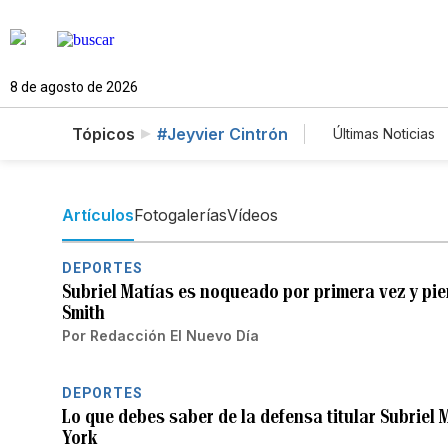
8 de agosto de 2026
Tópicos
#Jeyvier Cintrón
Últimas Noticias
Mundo
E
Vídeos
F
Artículos
Fotogalerías
Vídeos
DEPORTES
Subriel Matías es noqueado por primera vez y pier
Smith
Por
Redacción El Nuevo Día
DEPORTES
Lo que debes saber de la defensa titular Subriel 
York