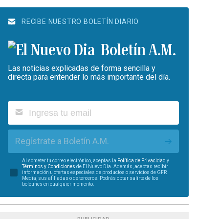
RECIBE NUESTRO BOLETÍN DIARIO
Boletín A.M.
Las noticias explicadas de forma sencilla y
directa para entender lo más importante del día.
Regístrate a Boletín A.M.
Al someter tu correo electrónico, aceptas la
Política de Privacidad
y
Términos y Condiciones
de El Nuevo Día. Además, aceptas recibir
información u ofertas especiales de productos o servicios de GFR
Media, sus afiliadas o de terceros. Podrás optar salirte de los
boletines en cualquier momento.