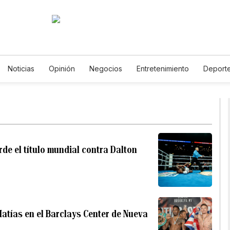
Noticias
Opinión
Negocios
Entretenimiento
Deport
stados Unidos
Ciencia y Ambiente
Gastronomía
De Viaje
otos
English
Podcasts
Horóscopos
Newsletters
Fe
de el título mundial contra Dalton
Matías en el Barclays Center de Nueva