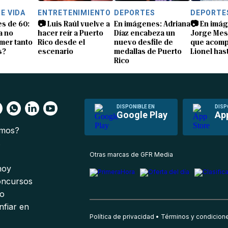
E VIDA
ENTRETENIMIENTO
DEPORTES
DEPORTE
s de 60:
📷 Luis Raúl vuelve a
En imágenes: Adriana
📷 En imá
a no
hacer reír a Puerto
Díaz encabeza un
Jorge Mess
mer tanto
Rico desde el
nuevo desfile de
que acomp
s?
escenario
medallas de Puerto
Lionel hast
Rico
DISPONIBLE EN
DISP
Google Play
Ap
omos?
s
Otras marcas de GFR Media
 hoy
oncursos
io
nfiar en
Política de privacidad
Términos y condicion