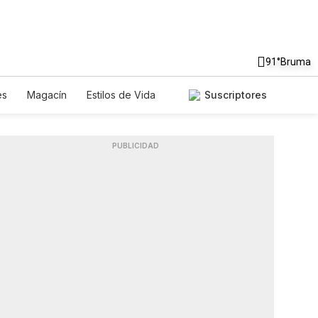
91°
Bruma
es
Magacín
Estilos de Vida
Suscriptores
Tecnología
Juegos
Lotería
riados
Especiales
PUBLICIDAD