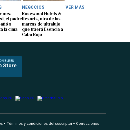
S
NEGOCIOS
VER MÁS
genes:
Rosewood Hotels &
i, el padre
Resorts, otra de las
añó a
marcas de ultralujo
a la cima
que traerá Esencia a
Cabo Rojo
ONIBLE EN
p Store
es
Términos y condiciones del suscriptor
Correcciones