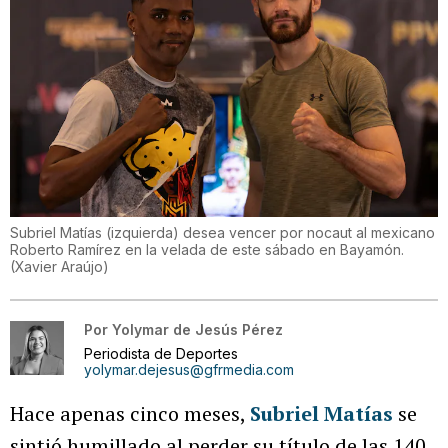
Subriel Matías (izquierda) desea vencer por nocaut al mexicano
Roberto Ramírez en la velada de este sábado en Bayamón.
(
Xavier Araújo
)
Por
Yolymar de Jesús Pérez
Periodista de Deportes
yolymar.dejesus@gfrmedia.com
Hace apenas cinco meses,
Subriel Matías
se
sintió humillado al perder su título de las 140