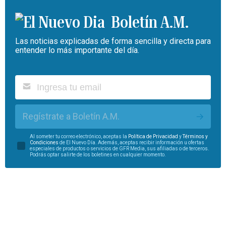
Boletín A.M.
Las noticias explicadas de forma sencilla y directa para
entender lo más importante del día.
Regístrate a Boletín A.M.
Al someter tu correo electrónico, aceptas la
Política de Privacidad
y
Términos y
Condiciones
de El Nuevo Día. Además, aceptas recibir información u ofertas
especiales de productos o servicios de GFR Media, sus afiliadas o de terceros.
Podrás optar salirte de los boletines en cualquier momento.