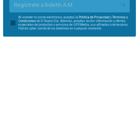
Regístrate a Boletín A.M.
Al someter tu correo electrónico, aceptas la
Política de Privacidad
y
Términos y
Condiciones
de El Nuevo Día. Además, aceptas recibir información u ofertas
especiales de productos o servicios de GFR Media, sus afiliadas o de terceros.
Podrás optar salirte de los boletines en cualquier momento.