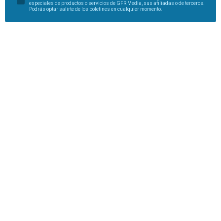
especiales de productos o servicios de GFR Media, sus afiliadas o de terceros.
Podrás optar salirte de los boletines en cualquier momento.