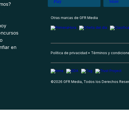
omos?
s
Otras marcas de GFR Media
 hoy
oncursos
io
nfiar en
Política de privacidad
Términos y condicion
©
2026
GFR Media, Todos los Derechos Rese