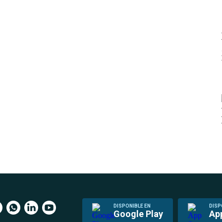
DISPONIBLE EN
DISP
Google Play
Ap