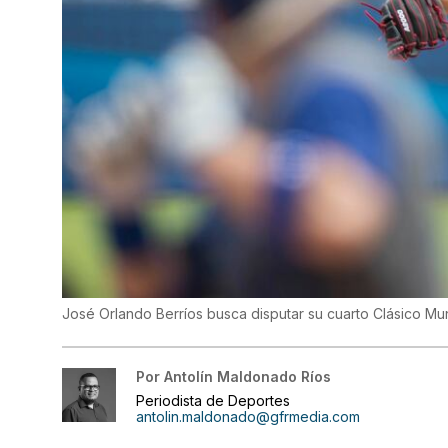
José Orlando Berríos busca disputar su cuarto Clásico Mu
Por
Antolín Maldonado Ríos
Periodista de Deportes
antolin.maldonado@gfrmedia.com