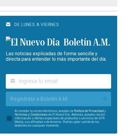
DE LUNES A VIERNES
Boletín A.M.
Las noticias explicadas de forma sencilla y
directa para entender lo más importante del día.
Regístrate a Boletín A.M.
Al someter tu correo electrónico, aceptas la
Política de Privacidad
y
Términos y Condiciones
de El Nuevo Día. Además, aceptas recibir
información u ofertas especiales de productos o servicios de GFR
Media, sus afiliadas o de terceros. Podrás optar salirte de los
boletines en cualquier momento.