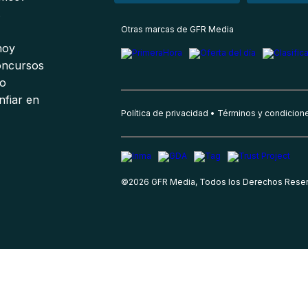
s
Otras marcas de GFR Media
 hoy
oncursos
io
nfiar en
Política de privacidad
Términos y condicion
©
2026
GFR Media, Todos los Derechos Rese