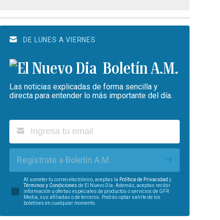
DE LUNES A VIERNES
Boletín A.M.
Las noticias explicadas de forma sencilla y
directa para entender lo más importante del día.
Regístrate a Boletín A.M.
Al someter tu correo electrónico, aceptas la
Política de Privacidad
y
Términos y Condiciones
de El Nuevo Día. Además, aceptas recibir
información u ofertas especiales de productos o servicios de GFR
Media, sus afiliadas o de terceros. Podrás optar salirte de los
boletines en cualquier momento.