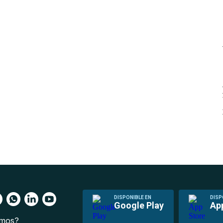
DISPONIBLE EN
DISP
Google Play
Ap
omos?