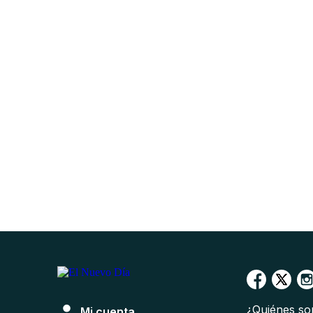
¿Quiénes s
Mi cuenta