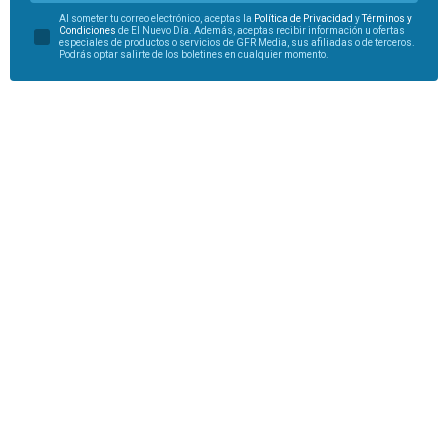
Al someter tu correo electrónico, aceptas la
Política de Privacidad
y
Términos y
Condiciones
de El Nuevo Día. Además, aceptas recibir información u ofertas
especiales de productos o servicios de GFR Media, sus afiliadas o de terceros.
Podrás optar salirte de los boletines en cualquier momento.