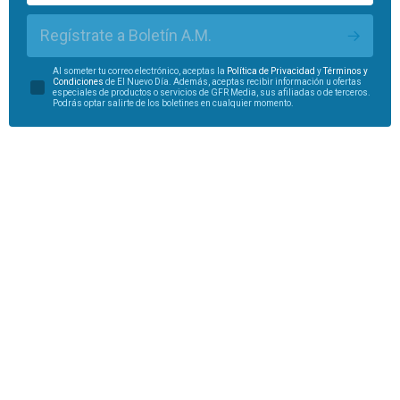
Regístrate a Boletín A.M.
Al someter tu correo electrónico, aceptas la
Política de Privacidad
y
Términos y
Condiciones
de El Nuevo Día. Además, aceptas recibir información u ofertas
especiales de productos o servicios de GFR Media, sus afiliadas o de terceros.
Podrás optar salirte de los boletines en cualquier momento.