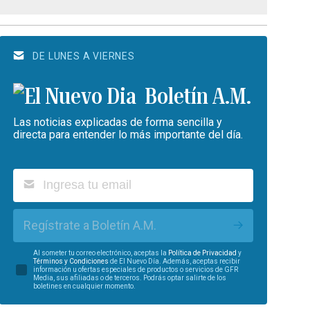
DE LUNES A VIERNES
Boletín A.M.
Las noticias explicadas de forma sencilla y
directa para entender lo más importante del día.
Regístrate a Boletín A.M.
Al someter tu correo electrónico, aceptas la
Política de Privacidad
y
Términos y Condiciones
de El Nuevo Día. Además, aceptas recibir
información u ofertas especiales de productos o servicios de GFR
Media, sus afiliadas o de terceros. Podrás optar salirte de los
boletines en cualquier momento.