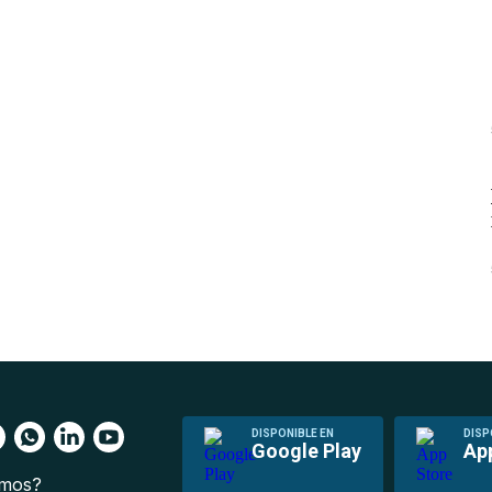
DISPONIBLE EN
DISP
Google Play
Ap
omos?