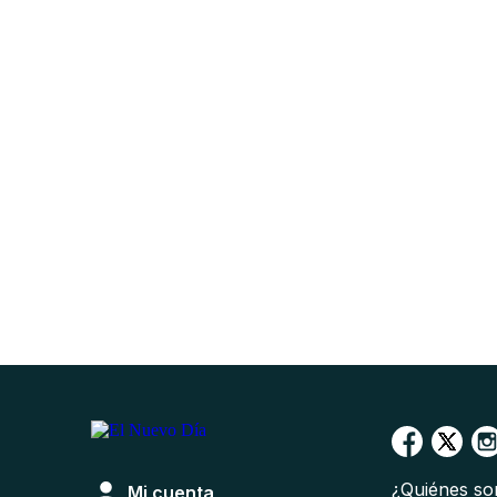
¿Quiénes s
Mi cuenta