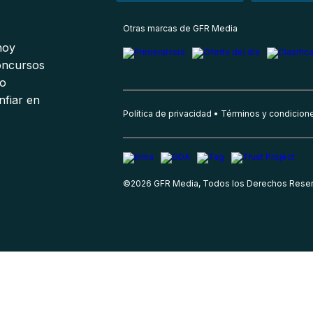
s
Otras marcas de GFR Media
 hoy
oncursos
io
nfiar en
Política de privacidad
Términos y condicion
©
2026
GFR Media, Todos los Derechos Rese