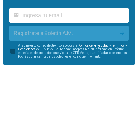
Regístrate a Boletín A.M.
Al someter tu correo electrónico, aceptas la
Política de Privacidad
y
Términos y
Condiciones
de El Nuevo Día. Además, aceptas recibir información u ofertas
especiales de productos o servicios de GFR Media, sus afiliadas o de terceros.
Podrás optar salirte de los boletines en cualquier momento.