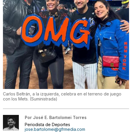
Carlos Beltrán, a la izquierda, celebra en el terreno de juego
con los Mets.
(
Suministrada
)
Por
José E. Bartolomei Torres
Periodista de Deportes
jose.bartolomei@gfrmedia.com