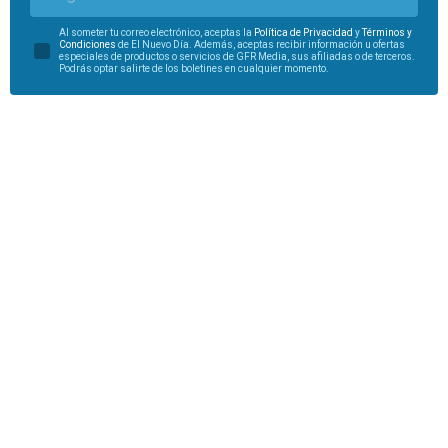
Al someter tu correo electrónico, aceptas la
Política de Privacidad
y
Términos y
Condiciones
de El Nuevo Día. Además, aceptas recibir información u ofertas
especiales de productos o servicios de GFR Media, sus afiliadas o de terceros.
Podrás optar salirte de los boletines en cualquier momento.