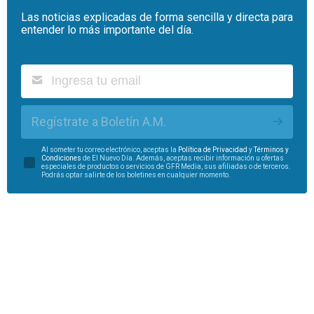
Las noticias explicadas de forma sencilla y directa para
entender lo más importante del día.
Regístrate a Boletín A.M.
Al someter tu correo electrónico, aceptas la
Política de Privacidad
y
Términos y
Condiciones
de El Nuevo Día. Además, aceptas recibir información u ofertas
especiales de productos o servicios de GFR Media, sus afiliadas o de terceros.
Podrás optar salirte de los boletines en cualquier momento.