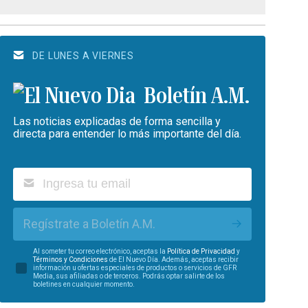
DE LUNES A VIERNES
Boletín A.M.
Las noticias explicadas de forma sencilla y
directa para entender lo más importante del día.
Regístrate a Boletín A.M.
Al someter tu correo electrónico, aceptas la
Política de Privacidad
y
Términos y Condiciones
de El Nuevo Día. Además, aceptas recibir
información u ofertas especiales de productos o servicios de GFR
Media, sus afiliadas o de terceros. Podrás optar salirte de los
boletines en cualquier momento.