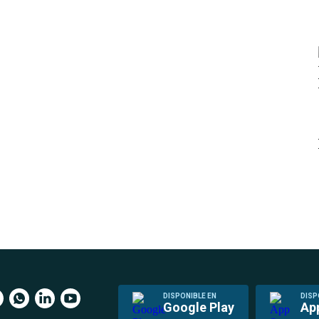
DISPONIBLE EN
DISP
Google Play
Ap