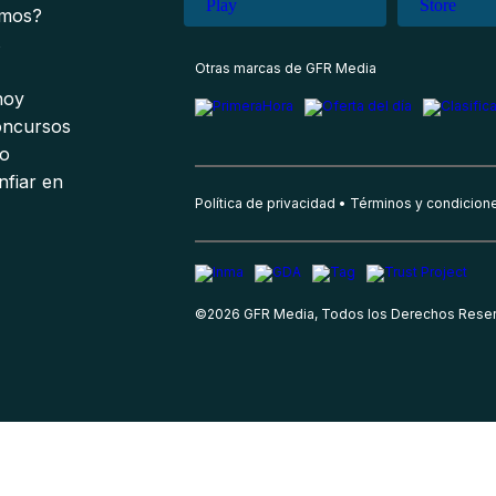
omos?
s
Otras marcas de GFR Media
 hoy
oncursos
io
nfiar en
Política de privacidad
Términos y condicion
©
2026
GFR Media, Todos los Derechos Rese