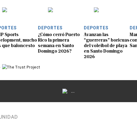
PORTES
DEPORTES
DEPORTES
DE
P Sports
¿Cómo cerró Puerto
Avanzan las
Mar
elopment, mucho
Rico la primera
“guerreras” boricuas
con
 que baloncesto
semana en Santo
del voleibol de playa
Sa
Domingo 2026?
en Santo Domingo
2026
e
...
UNIDAD