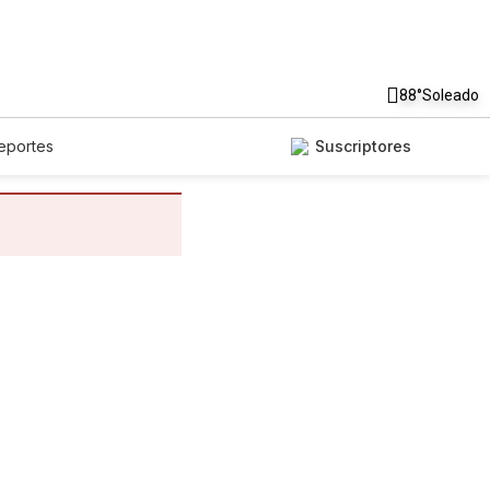
88°
Soleado
eportes
Suscriptores