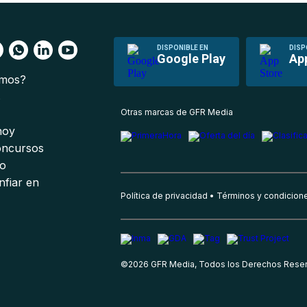
DISPONIBLE EN
DISP
Google Play
Ap
omos?
s
Otras marcas de GFR Media
 hoy
oncursos
io
nfiar en
Política de privacidad
Términos y condicion
©
2026
GFR Media, Todos los Derechos Rese