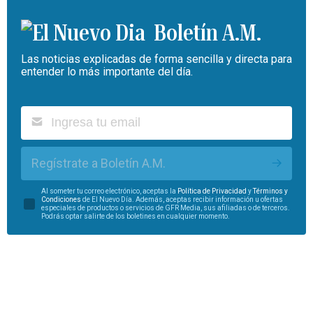
Boletín A.M.
Las noticias explicadas de forma sencilla y directa para
entender lo más importante del día.
Regístrate a Boletín A.M.
Al someter tu correo electrónico, aceptas la
Política de Privacidad
y
Términos y
Condiciones
de El Nuevo Día. Además, aceptas recibir información u ofertas
especiales de productos o servicios de GFR Media, sus afiliadas o de terceros.
Podrás optar salirte de los boletines en cualquier momento.