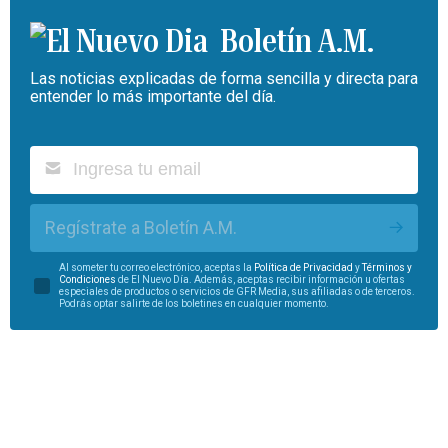
Boletín A.M.
Las noticias explicadas de forma sencilla y directa para
entender lo más importante del día.
Regístrate a Boletín A.M.
Al someter tu correo electrónico, aceptas la
Política de Privacidad
y
Términos y
Condiciones
de El Nuevo Día. Además, aceptas recibir información u ofertas
especiales de productos o servicios de GFR Media, sus afiliadas o de terceros.
Podrás optar salirte de los boletines en cualquier momento.