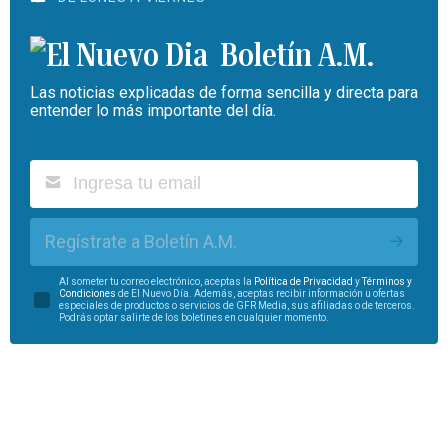
Boletín A.M.
Las noticias explicadas de forma sencilla y directa para
entender lo más importante del día.
Regístrate a Boletín A.M.
Al someter tu correo electrónico, aceptas la
Política de Privacidad
y
Términos y
Condiciones
de El Nuevo Día. Además, aceptas recibir información u ofertas
especiales de productos o servicios de GFR Media, sus afiliadas o de terceros.
Podrás optar salirte de los boletines en cualquier momento.